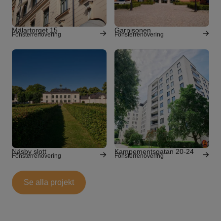
Mälartorget 15
Garnisonen
Fönsterrenovering
Fönsterrenovering
Näsby slott
Kampementsgatan 20-24
Fönsterrenovering
Fönsterrenovering
Se alla projekt