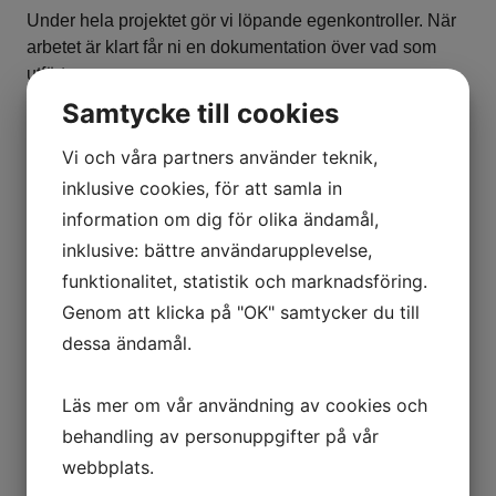
Under hela projektet gör vi löpande egenkontroller. När
arbetet är klart får ni en dokumentation över vad som
utförts.
Samtycke till cookies
Vi lämnar alltid 5 års garanti samt drift- och
underhållsinformation.
Vi och våra partners använder teknik,
inklusive cookies, för att samla in
information om dig för olika ändamål,
inklusive: bättre användarupplevelse,
funktionalitet, statistik och marknadsföring.
Genom att klicka på "OK" samtycker du till
dessa ändamål.
Läs mer om vår användning av cookies och
behandling av personuppgifter på vår
webbplats.