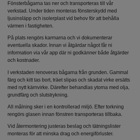
Fönsterbågarna tas ner och transporteras till vår
verkstad. Under tiden monteras fönsterskydd med
ljusinsläpp och isolerplast vid behov för att behålla
värmen i fastigheten.
På plats rengörs karmarna och vi dokumenterar
eventuella skador. Innan vi åtgärdar något får ni
information via vår app där ni godkänner både åtgärder
och kostnader.
I verkstaden renoveras bågarna från grunden. Gammal
färg och kitt tas bort, träet slipas och skadat virke ersätts
med nytt kärnvirke. Därefter behandlas ytorna med olja,
grundfärg och slutstrykning.
All målning sker i en kontrollerad miljö. Efter torkning
rengörs glasen innan fönstren transporteras tillbaka.
Vid återmontering justeras beslag och tätningslister
monteras för att minska drag och energiförluster.