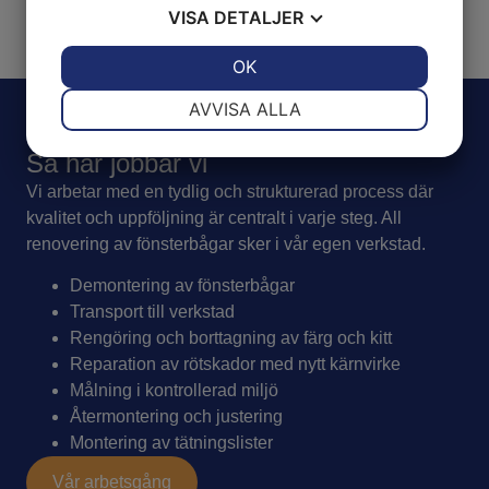
VISA
DETALJER
JA
NEJ
OK
JA
NEJ
NÖDVÄNDIG
INSTÄLLNINGAR
AVVISA ALLA
JA
NEJ
JA
NEJ
Så här jobbar vi
MARKNADSFÖRING
STATISTIK
Vi arbetar med en tydlig och strukturerad process där
kvalitet och uppföljning är centralt i varje steg. All
renovering av fönsterbågar sker i vår egen verkstad.
Demontering av fönsterbågar
Transport till verkstad
Rengöring och borttagning av färg och kitt
Reparation av rötskador med nytt kärnvirke
Målning i kontrollerad miljö
Återmontering och justering
Montering av tätningslister
Vår arbetsgång