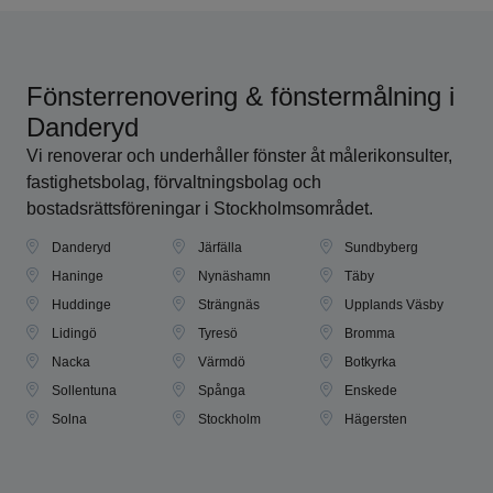
Fönsterrenovering & fönstermålning i
Danderyd
Vi renoverar och underhåller fönster åt målerikonsulter,
fastighetsbolag, förvaltningsbolag och
bostadsrättsföreningar i Stockholmsområdet.
Danderyd
Järfälla
Sundbyberg
Haninge
Nynäshamn
Täby
Huddinge
Strängnäs
Upplands Väsby
Lidingö
Tyresö
Bromma
Nacka
Värmdö
Botkyrka
Sollentuna
Spånga
Enskede
Solna
Stockholm
Hägersten