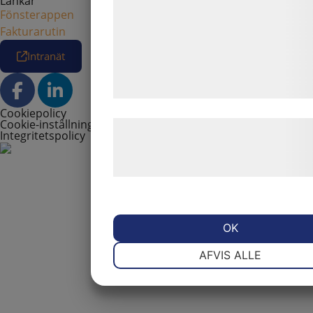
Länkar
analysepartnere, som kan kombinere
Fönsterappen
med data, du tidligere har givet dem e
Fakturarutin
de har indsamlet gennem din brug af 
Intranät
tjenester. Ved at klikke på 'OK' giver 
samtykke til disse formål.
Cookiepolicy
Cookie-inställningar
Læs mere om vores brug af cookies 
Integritetspolicy
behandling af persondata på vores
hjemmeside.
OK
NØDVENDIGE
PRÆFERENCE
AFVIS ALLE
MARKETING
STATISTIK