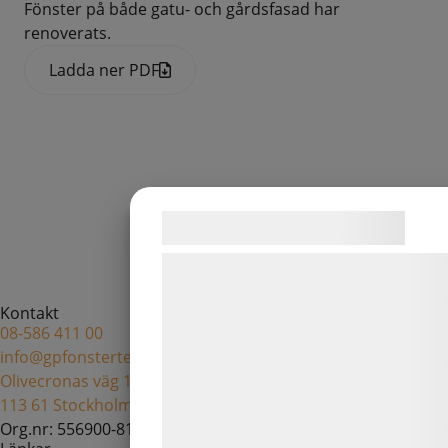
Fönster på både gatu- och gårdsfasad har
renoverats.
Ladda ner PDF
Samtykke til cookies
Vi og vores samarbejdspartnere brug
teknologier, herunder cookies, til at
Kontakt
indsamle oplysninger om dig til forske
08-586 411 00
formål, herunder: Tilpasning af annon
info@gpfonsterteknik.se
bedre brugeroplevelse, funktionalitet,
Olivecronas väg 18
113 61 Stockholm
statistik og marketing. Disse oplysnin
Org.nr: 556900-8138
kan blive delt med annoncerings- og