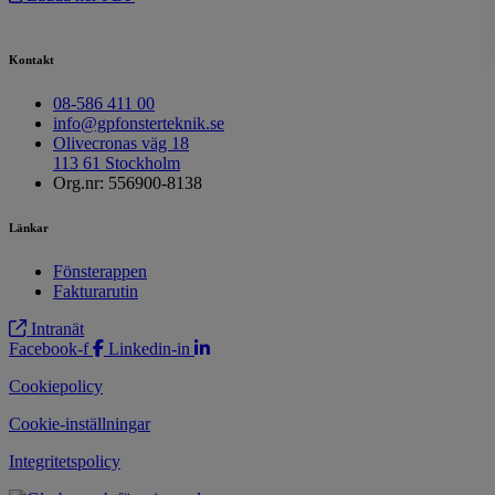
Kontakt
08-586 411 00
info@gpfonsterteknik.se
Olivecronas väg 18
113 61 Stockholm
Org.nr: 556900-8138
Länkar
Fönsterappen
Fakturarutin
Intranät
Facebook-f
Linkedin-in
Cookiepolicy
Cookie-inställningar
Integritetspolicy