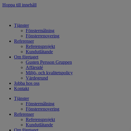
Hoppa till innehåll
Tjänster
Fönstermålning
Fönsterrenovering
Referenser
Referensprojekt
Kundutlåtande
Om företaget
Gusten Persson Gruppen
Affärsidé
Miljö- och kvalitetspolicy
Värdegrund
Jobba hos oss
Kontakt
Tjänster
Fönstermålning
Fönsterrenovering
Referenser
Referensprojekt
Kundutlåtande
Om företaget