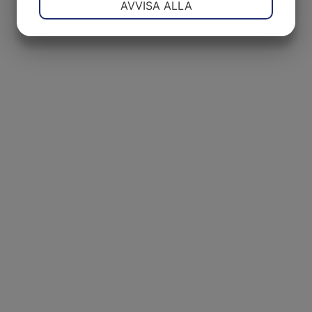
AVVISA ALLA
JA
NEJ
JA
NEJ
MARKNADSFÖRING
STATISTIK