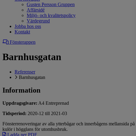
Gusten Persson Gruppen
Affärsidé
Miljö- och kvalitetspolicy
Värdegrund
Jobba hos oss
Kontakt
Fönsterappen
Barnhusgatan
Referenser
Barnhusgatan
Information
Uppdragsgivare:
A4 Entreprenad
Tidsperiod:
2020-12 till 2021-03
Fönsterrenoveringar av alla ytterbågar och innerbågens mellansida på sa
kulör i högglans för utomhusbruk.
Ladda ner PDF