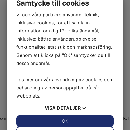
Samtycke till cookies
Vi och våra partners använder teknik,
inklusive cookies, för att samla in
information om dig för olika ändamål,
inklusive: bättre användarupplevelse,
funktionalitet, statistik och marknadsföring.
Genom att klicka på "OK" samtycker du till
dessa ändamål.
Läs mer om vår användning av cookies och
behandling av personuppgifter på vår
webbplats.
VISA
DETALJER
mtliga fönster. Fönster på både gatu- och gårdsfasad har renoverats. Fär
JA
NEJ
OK
JA
NEJ
NÖDVÄNDIG
INSTÄLLNINGAR