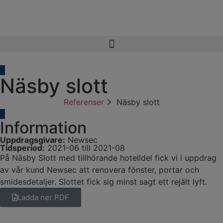
Näsby slott
Referenser
Näsby slott
Information
Uppdragsgivare:
Newsec
Tidsperiod:
2021-06 till 2021-08
På Näsby Slott med tillhörande hotelldel fick vi i uppdrag
av vår kund Newsec att renovera fönster, portar och
smidesdetaljer. Slottet fick sig minst sagt ett rejält lyft.
Ladda ner PDF