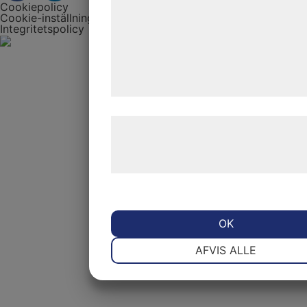
Cookiepolicy
analysepartnere, som kan kombinere
Cookie-inställningar
Integritetspolicy
med data, du tidligere har givet dem e
de har indsamlet gennem din brug af 
tjenester. Ved at klikke på 'OK' giver 
samtykke til disse formål.
Læs mere om vores brug af cookies 
behandling af persondata på vores
hjemmeside.
OK
NØDVENDIGE
PRÆFERENCE
AFVIS ALLE
MARKETING
STATISTIK