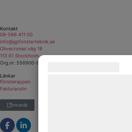
Kontakt
08-586 411 00
info@gpfonsterteknik.se
Olivecronas väg 18
113 61 Stockholm
Org.nr: 556900-8138
Samtykke til cookies
Länkar
Vi og vores samarbejdspartnere brug
Fönsterappen
teknologier, herunder cookies, til at
Fakturarutin
indsamle oplysninger om dig til forske
formål, herunder: Tilpasning af annon
Intranät
bedre brugeroplevelse, funktionalitet,
statistik og marketing. Disse oplysnin
kan blive delt med annoncerings- og