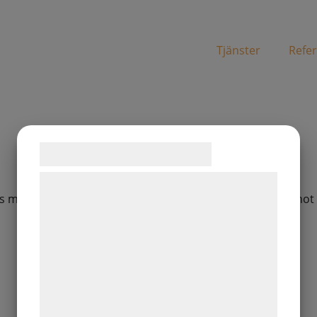
Tjänster
Refe
Referenser
Mälartorget 15
Samtykke til cookies
Vi og vores samarbejdspartnere bruger
ellansida på alla fönster. Befintliga glas har bytts ut mot
teknologier, herunder cookies, til at
indsamle oplysninger om dig til forskellige
formål, herunder: Tilpasning af annoncering,
bedre brugeroplevelse, funktionalitet,
statistik og marketing. Disse oplysninger
kan blive delt med annoncerings- og