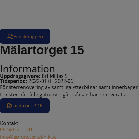
Fönsterappen
Mälartorget 15
Information
Uppdragsgivare:
Brf Midas 5
Tidsperiod:
2022-01 till 2022-06
Fönsterrenovering av samtliga ytterbågar samt innerbågens m
Fönster på både gatu- och gårdsfasad har renoverats.
Ladda ner PDF
Kontakt
08-586 411 00
info@gpfonsterteknik.se