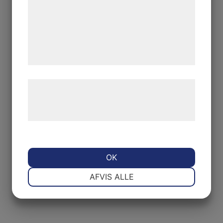
analysepartnere, som kan kombinere dem
med data, du tidligere har givet dem eller
de har indsamlet gennem din brug af deres
tjenester. Ved at klikke på 'OK' giver du
samtykke til disse formål.
Læs mere om vores brug af cookies og
behandling af persondata på vores
hjemmeside.
OK
NØDVENDIGE
PRÆFERENCER
AFVIS ALLE
MARKETING
STATISTIK